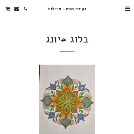
נקודת מבט - מנדלות
בלוג #יונג