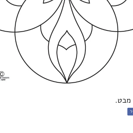
 מבט.
ל